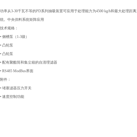
功率从3-30千瓦不等的PD系列抽吸装置可应用于处理能力为4500 kg/h和最大处理距
统。中央供料系统矩阵应用
技术规格：
• 侧槽泵（1-3级）
• 凸轮泵
• 凸轮泵
• 配有聚酯筒和集尘箱的自清理滤器
• RS485 ModBus界面
附件：
• 堵塞滤器压力开关
• 速度控制功能